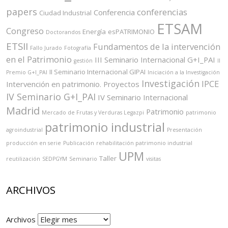
papers
conferencias
Conferencia
Ciudad Industrial
ETSAM
Congreso
Energía
esPATRIMONIO
Doctorandos
ETSII
Fundamentos de la intervención
Fallo Jurado
Fotografía
en el Patrimonio
III Seminario Internacional G+I_PAI
gestión
II
II Seminario Internacional GIPAI
Premio G+I_PAI
Iniciación a la Investigación
Investigación
IPCE
Intervención en patrimonio. Proyectos
IV Seminario G+I_PAI
IV Seminario Internacional
Madrid
Patrimonio
Mercado de Frutas y Verduras Legazpi
patrimonio
patrimonio industrial
agroindustrial
Presentación
producción en serie
Publicación
rehabilitación patrimonio industrial
UPM
Taller
reutilización
SEDPGYM
Seminario
visitas
ARCHIVOS
Archivos