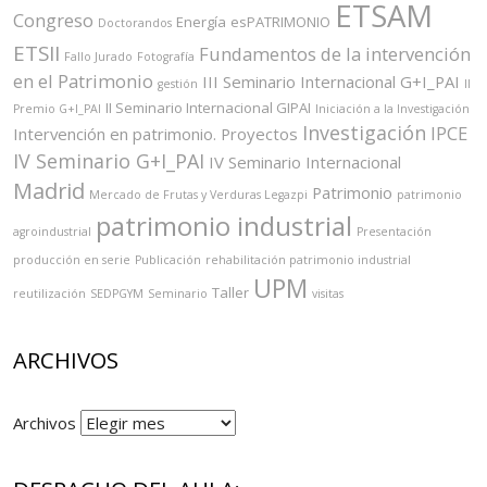
ETSAM
Congreso
Energía
esPATRIMONIO
Doctorandos
ETSII
Fundamentos de la intervención
Fallo Jurado
Fotografía
en el Patrimonio
III Seminario Internacional G+I_PAI
gestión
II
II Seminario Internacional GIPAI
Premio G+I_PAI
Iniciación a la Investigación
Investigación
IPCE
Intervención en patrimonio. Proyectos
IV Seminario G+I_PAI
IV Seminario Internacional
Madrid
Patrimonio
Mercado de Frutas y Verduras Legazpi
patrimonio
patrimonio industrial
agroindustrial
Presentación
producción en serie
Publicación
rehabilitación patrimonio industrial
UPM
Taller
reutilización
SEDPGYM
Seminario
visitas
ARCHIVOS
Archivos