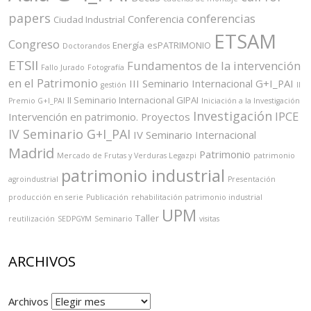
papers
conferencias
Conferencia
Ciudad Industrial
ETSAM
Congreso
Energía
esPATRIMONIO
Doctorandos
ETSII
Fundamentos de la intervención
Fallo Jurado
Fotografía
en el Patrimonio
III Seminario Internacional G+I_PAI
gestión
II
II Seminario Internacional GIPAI
Premio G+I_PAI
Iniciación a la Investigación
Investigación
IPCE
Intervención en patrimonio. Proyectos
IV Seminario G+I_PAI
IV Seminario Internacional
Madrid
Patrimonio
Mercado de Frutas y Verduras Legazpi
patrimonio
patrimonio industrial
agroindustrial
Presentación
producción en serie
Publicación
rehabilitación patrimonio industrial
UPM
Taller
reutilización
SEDPGYM
Seminario
visitas
ARCHIVOS
Archivos