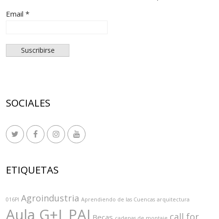
Email *
SOCIALES
ETIQUETAS
Agroindustria
016PI
Aprendiendo de las Cuencas
arquitectura
Aula G+I_PAI
call for
Becas
cadenas de montaje