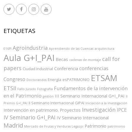
ETIQUETAS
Agroindustria
016PI
Aprendiendo de las Cuencas
arquitectura
Aula G+I_PAI
call for
Becas
cadenas de montaje
papers
conferencias
Conferencia
Ciudad Industrial
ETSAM
Congreso
Energía
esPATRIMONIO
Doctorandos
ETSII
Fundamentos de la intervención
Fallo Jurado
Fotografía
en el Patrimonio
III Seminario Internacional G+I_PAI
gestión
II
II Seminario Internacional GIPAI
Premio G+I_PAI
Iniciación a la Investigación
Investigación
IPCE
Intervención en patrimonio. Proyectos
IV Seminario G+I_PAI
IV Seminario Internacional
Madrid
Patrimonio
Mercado de Frutas y Verduras Legazpi
patrimonio