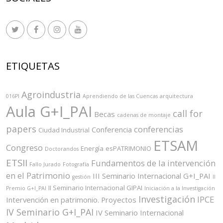
ETIQUETAS
Agroindustria
016PI
Aprendiendo de las Cuencas
arquitectura
Aula G+I_PAI
call for
Becas
cadenas de montaje
papers
conferencias
Conferencia
Ciudad Industrial
ETSAM
Congreso
Energía
esPATRIMONIO
Doctorandos
ETSII
Fundamentos de la intervención
Fallo Jurado
Fotografía
en el Patrimonio
III Seminario Internacional G+I_PAI
gestión
II
II Seminario Internacional GIPAI
Premio G+I_PAI
Iniciación a la Investigación
Investigación
IPCE
Intervención en patrimonio. Proyectos
IV Seminario G+I_PAI
IV Seminario Internacional