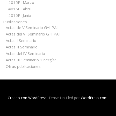
#015PI Marzo
#015PI Abril
#015PI Junio
Publicaciones
Actas de V Seminario G+I PAI
Actas del VI Seminario G+I PAI
Actas I Seminario
Actas II Seminario
Actas del IV Seminario
Actas III Seminario “Energía”
Otras publicaciones
Creado con WordPress
. Tema: Untitled por
WordPress.com
.