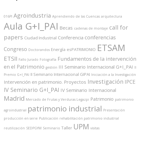
Agroindustria
016PI
Aprendiendo de las Cuencas
arquitectura
Aula G+I_PAI
call for
Becas
cadenas de montaje
papers
conferencias
Conferencia
Ciudad Industrial
ETSAM
Congreso
Energía
esPATRIMONIO
Doctorandos
ETSII
Fundamentos de la intervención
Fallo Jurado
Fotografía
en el Patrimonio
III Seminario Internacional G+I_PAI
gestión
II
II Seminario Internacional GIPAI
Premio G+I_PAI
Iniciación a la Investigación
Investigación
IPCE
Intervención en patrimonio. Proyectos
IV Seminario G+I_PAI
IV Seminario Internacional
Madrid
Patrimonio
Mercado de Frutas y Verduras Legazpi
patrimonio
patrimonio industrial
agroindustrial
Presentación
producción en serie
Publicación
rehabilitación patrimonio industrial
UPM
Taller
reutilización
SEDPGYM
Seminario
visitas