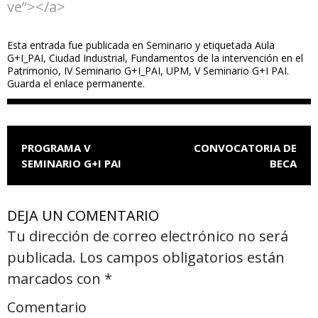
ve”></a>
Esta entrada fue publicada en
Seminario
y etiquetada
Aula
G+I_PAI
,
Ciudad Industrial
,
Fundamentos de la intervención en el
Patrimonio
,
IV Seminario G+I_PAI
,
UPM
,
V Seminario G+I PAI
.
Guarda el
enlace permanente
.
NAVEGACIÓN DE ENTRADAS
PROGRAMA V
CONVOCATORIA DE
SEMINARIO G+I PAI
BECA
DEJA UN COMENTARIO
Tu dirección de correo electrónico no será
publicada.
Los campos obligatorios están
marcados con
*
Comentario