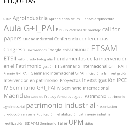
ETIQUETAS
Agroindustria
016PI
Aprendiendo de las Cuencas
arquitectura
Aula G+I_PAI
call for
Becas
cadenas de montaje
papers
conferencias
Conferencia
Ciudad Industrial
ETSAM
Congreso
Energía
esPATRIMONIO
Doctorandos
ETSII
Fundamentos de la intervención
Fallo Jurado
Fotografía
en el Patrimonio
III Seminario Internacional G+I_PAI
gestión
II
II Seminario Internacional GIPAI
Premio G+I_PAI
Iniciación a la Investigación
Investigación
IPCE
Intervención en patrimonio. Proyectos
IV Seminario G+I_PAI
IV Seminario Internacional
Madrid
Patrimonio
Mercado de Frutas y Verduras Legazpi
patrimonio
patrimonio industrial
agroindustrial
Presentación
producción en serie
Publicación
rehabilitación patrimonio industrial
UPM
Taller
reutilización
SEDPGYM
Seminario
visitas