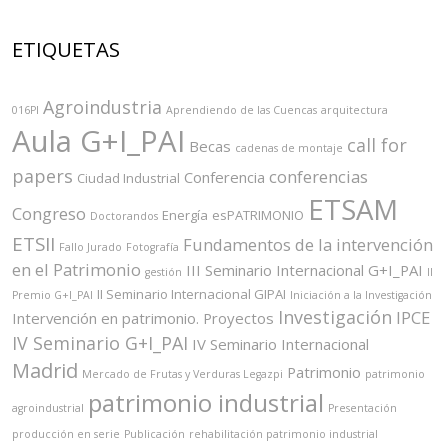
ETIQUETAS
Agroindustria
016PI
Aprendiendo de las Cuencas
arquitectura
Aula G+I_PAI
call for
Becas
cadenas de montaje
papers
conferencias
Conferencia
Ciudad Industrial
ETSAM
Congreso
Energía
esPATRIMONIO
Doctorandos
ETSII
Fundamentos de la intervención
Fallo Jurado
Fotografía
en el Patrimonio
III Seminario Internacional G+I_PAI
gestión
II
II Seminario Internacional GIPAI
Premio G+I_PAI
Iniciación a la Investigación
Investigación
IPCE
Intervención en patrimonio. Proyectos
IV Seminario G+I_PAI
IV Seminario Internacional
Madrid
Patrimonio
Mercado de Frutas y Verduras Legazpi
patrimonio
patrimonio industrial
agroindustrial
Presentación
producción en serie
Publicación
rehabilitación patrimonio industrial