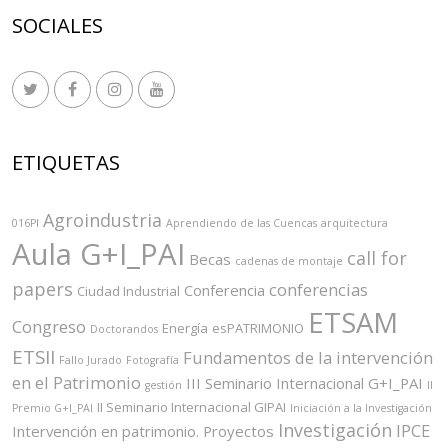
SOCIALES
ETIQUETAS
Agroindustria
016PI
Aprendiendo de las Cuencas
arquitectura
Aula G+I_PAI
call for
Becas
cadenas de montaje
papers
conferencias
Conferencia
Ciudad Industrial
ETSAM
Congreso
Energía
esPATRIMONIO
Doctorandos
ETSII
Fundamentos de la intervención
Fallo Jurado
Fotografía
en el Patrimonio
III Seminario Internacional G+I_PAI
gestión
II
II Seminario Internacional GIPAI
Premio G+I_PAI
Iniciación a la Investigación
Investigación
IPCE
Intervención en patrimonio. Proyectos