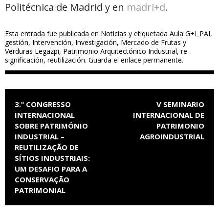
Politécnica de Madrid y en
madri+d
.
Esta entrada fue publicada en
Noticias
y etiquetada
Aula G+I_PAI
,
gestión
,
Intervención
,
Investigación
,
Mercado de Frutas y
Verduras Legazpi
,
Patrimonio Arquitectónico Industrial
,
re-
significación
,
reutilización
. Guarda el
enlace permanente
.
NAVEGACIÓN DE ENTRADAS
3.º CONGRESSO
V SEMINARIO
INTERNACIONAL
INTERNACIONAL DE
SOBRE PATRIMÓNIO
PATRIMONIO
INDUSTRIAL –
AGROINDUSTRIAL
REUTILIZAÇÃO DE
SÍTIOS INDUSTRIAIS:
UM DESAFIO PARA A
CONSERVAÇÃO
PATRIMONIAL